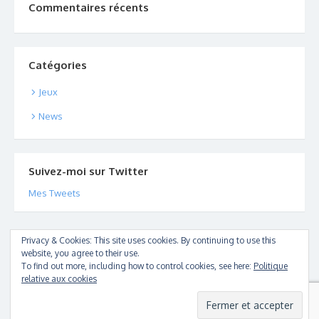
Commentaires récents
Catégories
Jeux
News
Suivez-moi sur Twitter
Mes Tweets
Privacy & Cookies: This site uses cookies. By continuing to use this
website, you agree to their use.
© 2026 Ceseargl - Vidéo de jeux vidéo
To find out more, including how to control cookies, see here:
Politique
Powered by WordPress
/
Theme by Design Lab
relative aux cookies
Page d’accueil
News
Les jeux
Réseaux Sociaux
Contact Replay